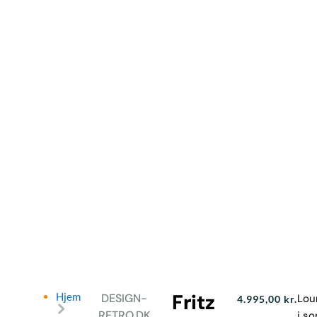
Fritz
Hjem
DESIGN-
Lou
4.995,00
kr.
RETRO.DK
i so