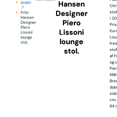
Hansen
Andet
Chr
Designer
sto
Fritz
Hansen
i 2
Piero
Designer
Pris
Piero
Lissoni
Eur
Lissoni
Loun
lounge
lounge
stol.
fre
stol.
sto
af F
og 
Pier
Mål
Bre
dyb
sid
cm,
64 