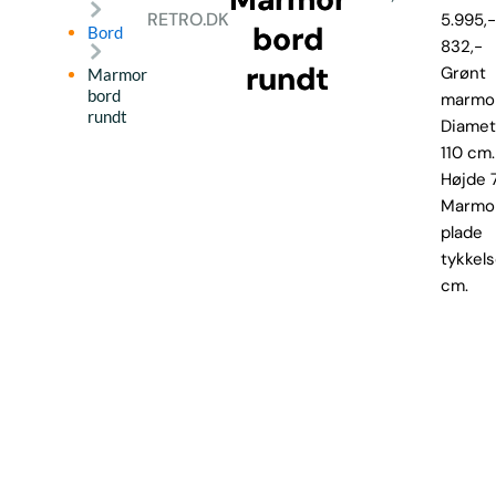
RETRO.DK
5.995,-
bord
Bord
832,-
rundt
Grønt
Marmor
bord
marmo
rundt
Diamet
110 cm.
Højde 7
Marmo
plade
tykkels
cm.
© All Copyrights 2024 by design-retro.dk