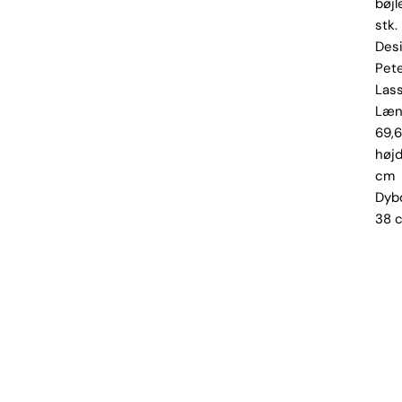
bøjl
stk.
Des
Pete
Las
Læn
69,6
høj
cm
Dyb
38 
© All Copyrights 2024 by design-retro.dk