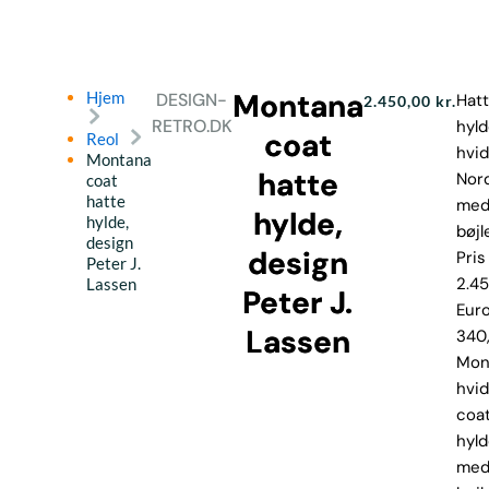
Montana
Hjem
DESIGN-
Hat
2.450,00
kr.
RETRO.DK
hyld
coat
Reol
hvid
Montana
hatte
Nor
coat
hatte
med
hylde,
hylde,
bøjle
design
design
Pris 
Peter J.
2.4
Lassen
Peter J.
Eur
Lassen
340
Mon
hvid
coa
hyl
me