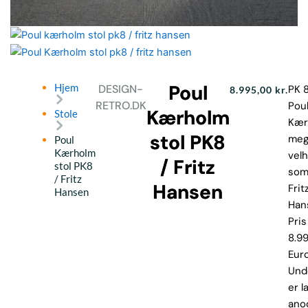
Poul
Hjem
DESIGN-
PK 8
8.995,00
kr.
RETRO.DK
Pou
Kærholm
Stole
Kær
stol PK8
meg
Poul
Kærholm
velh
/ Fritz
stol PK8
som
/ Fritz
Hansen
Frit
Hansen
Han
Pris
8.99
Euro
Und
er l
ano